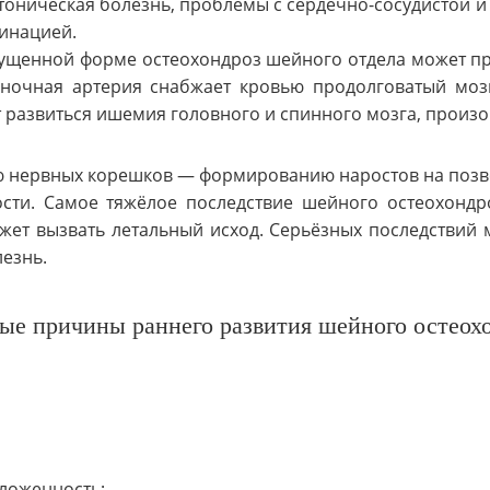
тоническая болезнь, проблемы с сердечно-сосудистой и
инацией.
ущенной форме остеохондроз шейного отдела может пр
ночная артерия снабжает кровью продолговатый моз
 развиться ишемия головного и спинного мозга, произо
ю нервных корешков — формированию наростов на позв
сти. Самое тяжёлое последствие шейного остеохонд
ожет вызвать летальный исход. Серьёзных последствий
лезнь.
ые причины раннего развития шейного остеохо
оложенность;