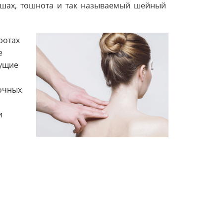
 ушах, тошнота и так называемый шейный
ротах
е
нущие
очных
и