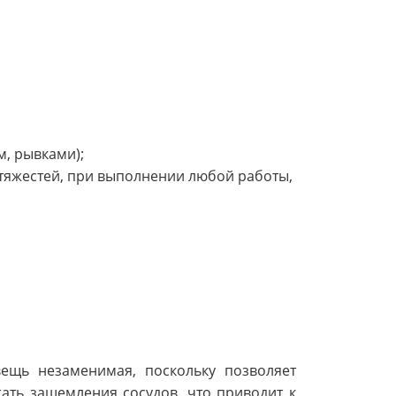
м, рывками);
 тяжестей, при выполнении любой работы,
ещь незаменимая, поскольку позволяет
ать защемления сосудов, что приводит к