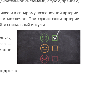
 дыхательной системами, слухом, зрением,
ивести к синдрому позвоночной артерии.
г и мозжечок. При сдавливании артерии
йти спинальный инсульт.
онках,
роза —
 можно
ндроза: