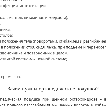
инфекции, интоксикации;
оэлементов, витаминов и жидкости);
;
чника;
столба;
и положения тела (поворотами, сгибанием и разгибание
 в положении стоя, сидя, лежа, при подъеме и переносе
звоночника и позвоночник в целом;
развитой костно-мышечной системе;
 время сна.
Зачем нужны ортопедические подушки?
педическая подушка при шейном остеохондрозе – в
ься полного расслабления мышечных волокон и избеж