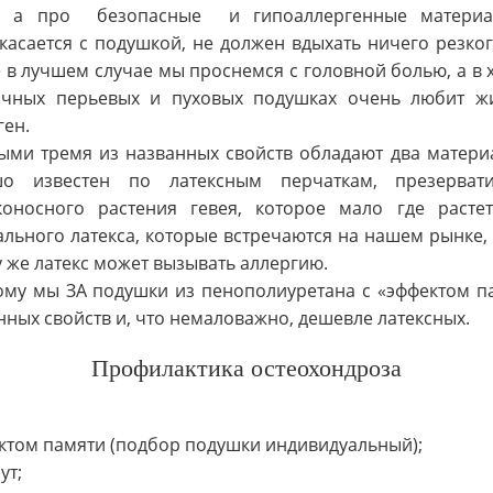
у, а про
безопасные
и гипоаллергенные материа
касается с подушкой, не должен вдыхать ничего резког
 в лучшем случае мы проснемся с головной болью, а в 
чных перьевых и пуховых подушках очень любит ж
ген.
ми тремя из названных свойств обладают два материал
шо известен по латексным перчаткам, презерват
коносного растения гевея, которое мало где расте
ального латекса, которые встречаются на нашем рынке
у же латекс может вызывать аллергию.
ому мы ЗА подушки из пенополиуретана с «эффектом п
нных свойств и, что немаловажно, дешевле латексных.
Профилактика остеохондроза
ектом памяти (подбор подушки индивидуальный);
ут;