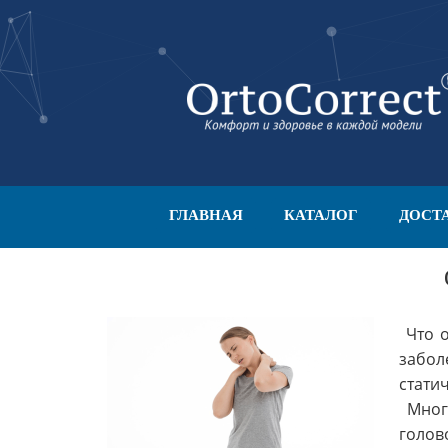
ГЛАВНАЯ
КАТАЛОГ
ДОСТ
Что о
забол
стати
Многи
голов