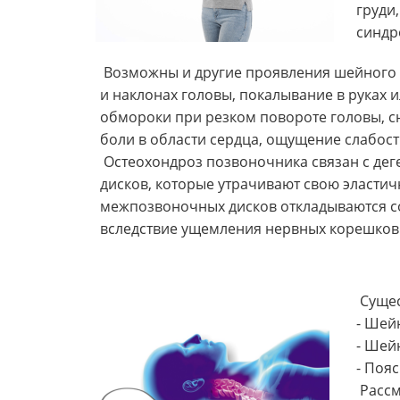
груди
синдр
Возможны и другие проявления шейного о
и наклонах головы, покалывание в руках 
обмороки при резком повороте головы, сн
боли в области сердца, ощущение слабости
Остеохондроз позвоночника
связан с д
дисков, которые утрачивают свою эластич
межпозвоночных дисков откладываются с
вследствие ущемления нервных корешков
Сущес
- Шей
- Шей
- Поя
Рассм