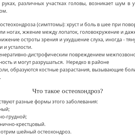
, руках, различных участках головы, возникает шум в
ом.
стеохондроза (симптомы): хруст и боль в шее при пово
или ногах, жжение между лопаток, головокружение и даж
ижение остроты зрения и ухудшение слуха, иногда - тя
 и усталости.
егенеративно-дистрофическим повреждением межпозвон
ность и могут разрушаться. Нередко в районе
оли, образуются костные разрастания, вызывающие бол
.
Что такое остеохондроз?
твуют разные формы этого заболевания:
ный;
но-грудной;
снично-крестцовый.
отрим шейный остеохондроз.