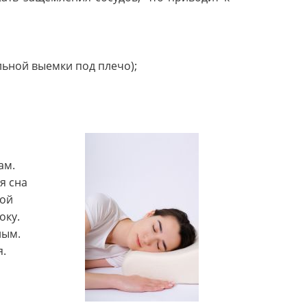
льной выемки под плечо);
ам.
я сна
ной
оку.
ным.
я.