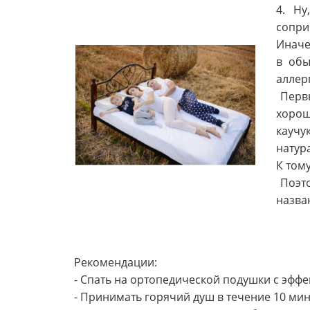
4. Н
сопри
Иначе
в обы
аллер
Первы
хоро
каучу
натур
К том
Поэт
назва
Рекомендации:
- Спать на ортопедической подушки с эфф
- Принимать горячий душ в течение 10 мин