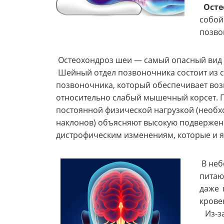
Осте
собо
позво
Остеохондроз шеи — самый опасный вид 
Шейный отдел позвоночника состоит из 
позвоночника, который обеспечивает воз
относительно слабый мышечный корсет. П
постоянной физической нагрузкой (необх
наклонов) объясняют высокую подверженн
дистрофическим изменениям, которые и я
В неб
питаю
даже 
крове
Из-з