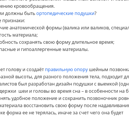
ению кровообращения.
и должны быть
ортопедические подушки
?
е признаки:
ичие анатомической формы (валика или валиков, специа
угость материала;
собность сохранять свою форму длительное время;
опасные и гипоаллергенные материалы.
т голову и создаёт
правильную опору
шейным позвонк
азной высоты, для разного положения тела, подходит дл
циалистов был разработан дизайн подушки с выемкой (од
ддержки
шеи и головы во время сна – в особенности на б
инять удобное положение и сохранить позвоночник ров
ь материала восстановить свою форму после надавливани
ке форма ее не терялась, иначе за счет чего она будет