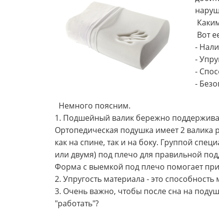
наруш
Каким
Вот е
- Нал
- Упр
- Спо
- Без
Немного поясним.
1. Подшейный валик бережно поддерживае
Ортопедическая подушка имеет 2 валика р
как на спине, так и на боку. Группой спе
или двумя) под плечо для правильной по
Форма с выемкой под плечо помогает пр
2. Упругость материала - это способност
3. Очень важно, чтобы после сна на подуш
"работать"?