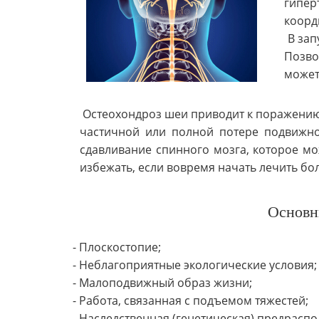
гипер
коорд
В зап
Позво
может
Остеохондроз шеи приводит к поражени
частичной или полной потере подвижно
сдавливание спинного мозга, которое м
избежать, если вовремя начать лечить бо
Основн
- Плоскостопие;
- Неблагоприятные экологические условия;
- Малоподвижный образ жизни;
- Работа, связанная с подъемом тяжестей;
- Наследственная (генетическая) предрасп