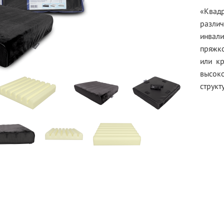
«Квадр
разли
инвал
пряжк
или к
высоко
структ