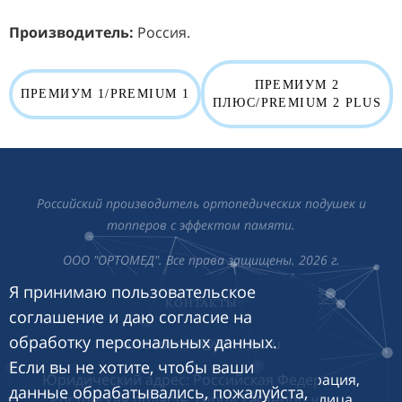
Производитель:
Россия.
ПРЕМИУМ 2
ПРЕМИУМ 1/PREMIUM 1
ПЛЮС/PREMIUM 2 PLUS
Российский производитель ортопедических подушек и
топперов с эффектом памяти.
ООО "ОРТОМЕД". Все права защищены. 2026 г.
Я принимаю пользовательское
КОНТАКТЫ
соглашение и даю согласие на
обработку персональных данных.
ortocorrect
@yandex.ru
Если вы не хотите, чтобы ваши
Юридический адрес: Российская
Федерация,
данные обрабатывались, пожалуйста,
Ростовская область, город Таганрог, улица